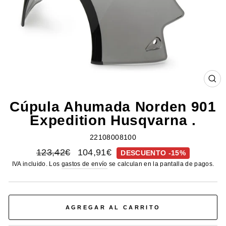
CE
(E
Cúpula Ahumada Norden 901
Expedition Husqvarna .
22108008100
Precio
Precio
123,42€
104,91€
DESCUENTO -15%
habitual
de
IVA incluido. Los
gastos de envío
se calculan en la pantalla de pagos.
oferta
AGREGAR AL CARRITO