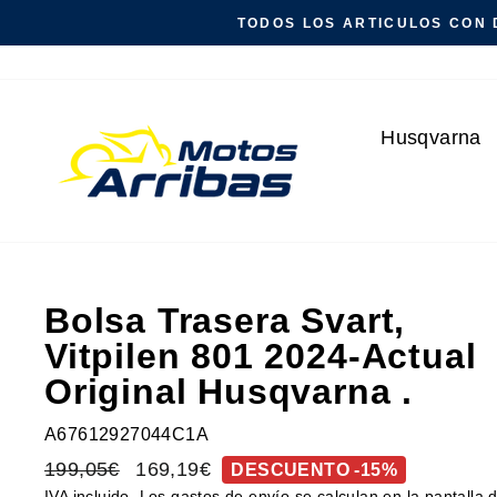
Ir
TODOS LOS ARTICULOS CON 
directamente
al
contenido
Husqvarna
Bolsa Trasera Svart,
Vitpilen 801 2024-Actual
Original Husqvarna .
A67612927044C1A
Precio
199,05€
Precio
169,19€
DESCUENTO -15%
habitual
de
IVA incluido. Los
gastos de envío
se calculan en la pantalla 