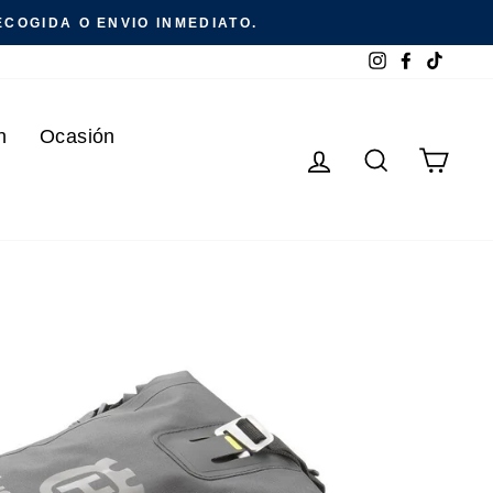
COGIDA O ENVIO INMEDIATO.
Instagram
Facebook
TikTok
n
Ocasión
Ingresar
Buscar
Carr