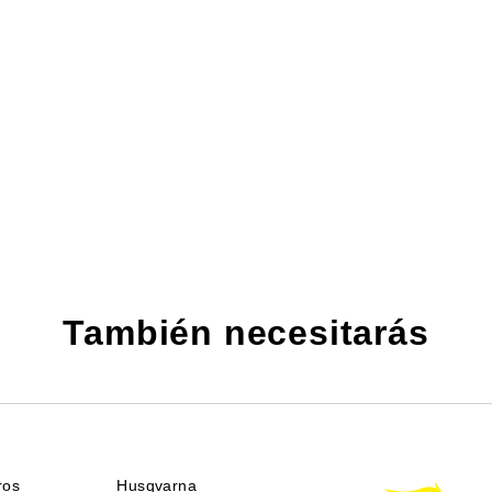
También necesitarás
ros
Husqvarna