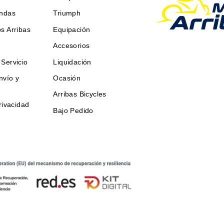
endas
Triumph
s Arribas
Equipación
Accesorios
Servicio
Liquidación
nvío y
Ocasión
Arribas Bicycles
rivacidad
Bajo Pedido