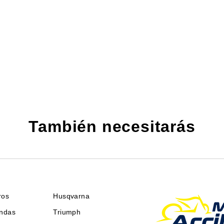
También necesitarás
ros
Husqvarna
endas
Triumph