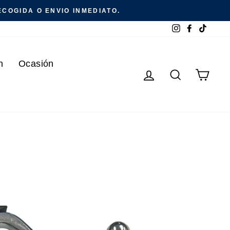
COGIDA O ENVIO INMEDIATO.
Instagram
Facebook
TikTok
n
Ocasión
Ingresar
Buscar
Carr