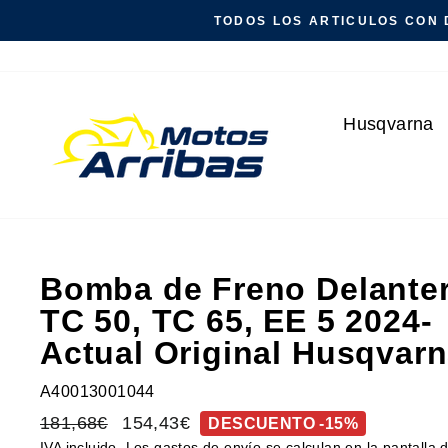
Ir
TODOS LOS ARTICULOS CON 
directamente
al
contenido
Husqvarna
Bomba de Freno Delante
TC 50, TC 65, EE 5 2024-
Actual Original Husqvarn
A40013001044
Precio
181,68€
Precio
154,43€
DESCUENTO -15%
habitual
de
IVA incluido. Los
gastos de envío
se calculan en la pantalla 