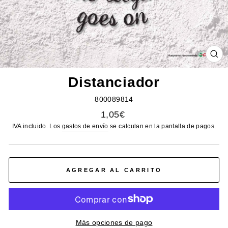
CE
(E
Distanciador
800089814
Precio
1,05€
habitual
IVA incluido. Los
gastos de envío
se calculan en la pantalla de pagos.
AGREGAR AL CARRITO
Más opciones de pago