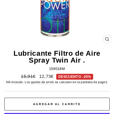
CE
(E
Lubricante Filtro de Aire
Spray Twin Air .
159018M
Precio
Precio
15,91€
12,73€
DESCUENTO -20%
habitual
de
IVA incluido. Los
gastos de envío
se calculan en la pantalla de pagos.
oferta
AGREGAR AL CARRITO