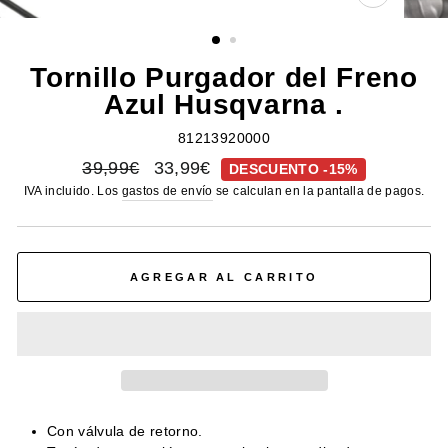
CERRAR
(ESC)
Tornillo Purgador del Freno
Azul Husqvarna .
81213920000
Precio
Precio
39,99€
33,99€
DESCUENTO -15%
habitual
de
IVA incluido. Los
gastos de envío
se calculan en la pantalla de pagos.
oferta
AGREGAR AL CARRITO
Con válvula de retorno.